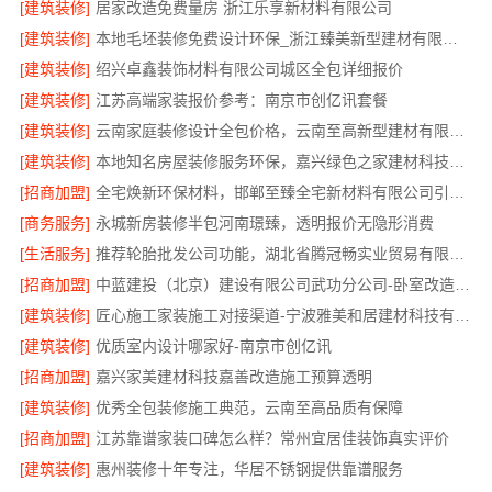
[建筑装修]
居家改造免费量房 浙江乐享新材料有限公司
[建筑装修]
本地毛坯装修免费设计环保_浙江臻美新型建材有限公司绿色施工
[建筑装修]
绍兴卓鑫装饰材料有限公司城区全包详细报价
[建筑装修]
江苏高端家装报价参考：南京市创亿讯套餐
[建筑装修]
云南家庭装修设计全包价格，云南至高新型建材有限公司透明计价
[建筑装修]
本地知名房屋装修服务环保，嘉兴绿色之家建材科技有限公司
[招商加盟]
全宅焕新环保材料，邯郸至臻全宅新材料有限公司引领绿色装修
[商务服务]
永城新房装修半包河南璟臻，透明报价无隐形消费
[生活服务]
推荐轮胎批发公司功能，湖北省腾冠畅实业贸易有限公司全链路服务
[招商加盟]
中蓝建投（北京）建设有限公司武功分公司-卧室改造智能家居
[建筑装修]
匠心施工家装施工对接渠道-宁波雅美和居建材科技有限公司
[建筑装修]
优质室内设计哪家好-南京市创亿讯
[招商加盟]
嘉兴家美建材科技嘉善改造施工预算透明
[建筑装修]
优秀全包装修施工典范，云南至高品质有保障
[招商加盟]
江苏靠谱家装口碑怎么样？常州宜居佳装饰真实评价
[建筑装修]
惠州装修十年专注，华居不锈钢提供靠谱服务