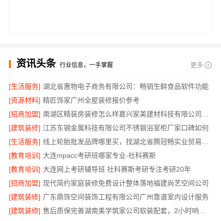
资讯头条
更多
行业信息，一手掌握
[生活服务]
湖北省惠物电子商务有限公司：畅销生鲜食品软件功能
[资源材料]
精匠饰家广州全屋装修报价参考
[招商加盟]
南湖区精装房装修怎么样嘉兴家美建材科技有限公司帮您解答
[建筑装修]
江苏东钢金属科技有限公司不锈钢浴室柜厂家口碑如何
[生活服务]
线上轮胎批发品牌哪里买，找湖北省腾冠畅实业贸易有限公司
[教育培训]
大连mpacc考研班哪家专业-社科赛斯
[教育培训]
大连网上考研辅导班 社科赛斯考研专注考研20年
[招商加盟]
现代简约家庭装修免费设计整体落地福建尚艺空间公司
[建筑装修]
广东鼎饰空间装饰工程有限公司广州靠谱室内设计服务
[建筑装修]
售后质保完善湖南美学筑家公司软装配套，2小时响应更安心