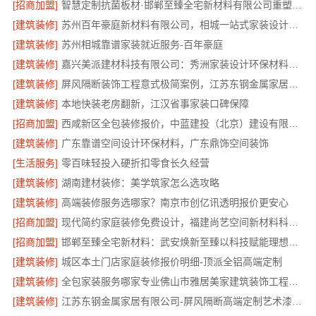
[招商加盟]
智慧定制抗菌板材·邯郸至臻全宅新材料有限公司重塑家居新体验
[建筑装修]
苏州百年豪庭新材料有限公司，相城一站式家装设计多少钱拎包入住
[建筑装修]
苏州相城靠谱家装就近服务-百年豪庭
[建筑装修]
嘉兴美派建材科技有限公司：秀洲家装设计环保材料推荐
[建筑装修]
屏风隔断装饰工程意式极简案例，江苏东钢金属家居有限公司呈现
[建筑装修]
本地快装老房翻新，江汉省事家装口碑保障
[招商加盟]
西咸新区全包装修报价，中蓝建投（北京）建设有限公司武功分公司
[建筑装修]
广东靠谱空间设计环保材料，广东鼎饰空间装饰
[生活服务]
零百味轻投入硬折扣零食长久经营
[建筑装修]
湖南建材装修：美学筑家怎么选攻略
[建筑装修]
高端装修服务选哪家？南京市创亿讯透明报价更安心
[招商加盟]
现代简约家庭装修免费设计，福建尚艺空间新材料科技有限公司整体落地
[招商加盟]
邯郸至臻全宅新材料：武安焕新至臻以科技赋能理想人居
[建筑装修]
城区本土门店家庭装修报价明细-顶派全铝高端定制
[建筑装修]
全包家装服务哪家专业佛山市雅居美家建筑装饰工程有限公司
[建筑装修]
江苏东钢金属家居有限公司-屏风隔断高端定制艺术漆价格