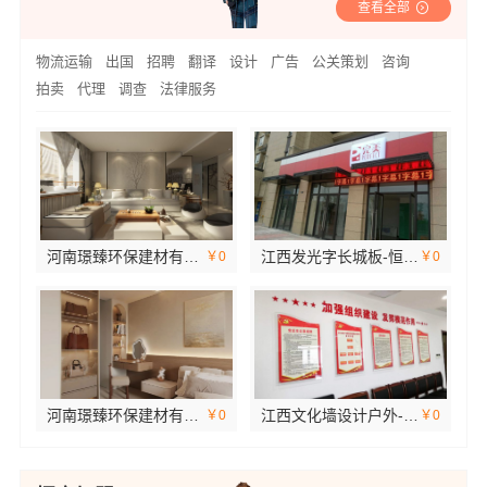
查看全部
物流运输
出国
招聘
翻译
设计
广告
公关策划
咨询
拍卖
代理
调查
法律服务
河南璟臻环保建材有限公司：偃师房屋装修费用参考
江西发光字长城板-恒辉广告
￥0
￥0
河南璟臻环保建材有限公司济源全屋装修墙面刷新服务
江西文化墙设计户外-恒辉广告
￥0
￥0