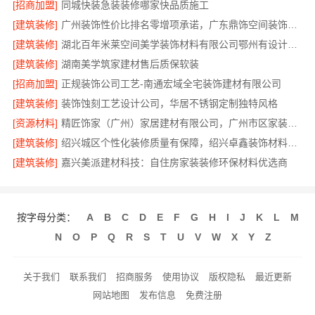
[招商加盟]
同城快装急装装修哪家快品质施工
[建筑装修]
广州装饰性价比排名零增项承诺，广东鼎饰空间装饰工程有限公司
[建筑装修]
湖北百年米莱空间美学装饰材料有限公司鄂州有设计感装修实景案例
[建筑装修]
湖南美学筑家建材售后质保软装
[招商加盟]
正规装饰公司工艺-南通宏域全宅装饰建材有限公司
[建筑装修]
装饰蚀刻工艺设计公司，华居不锈钢定制独特风格
[资源材料]
精匠饰家（广州）家居建材有限公司，广州市区家装装修多少钱新房
[建筑装修]
绍兴城区个性化装修质量有保障，绍兴卓鑫装饰材料有限公司
[建筑装修]
嘉兴美派建材科技：自住房家装装修环保材料优选商
按字母分类：
A
B
C
D
E
F
G
H
I
J
K
L
M
N
O
P
Q
R
S
T
U
V
W
X
Y
Z
关于我们
联系我们
招商服务
使用协议
版权隐私
最近更新
网站地图
发布信息
免费注册