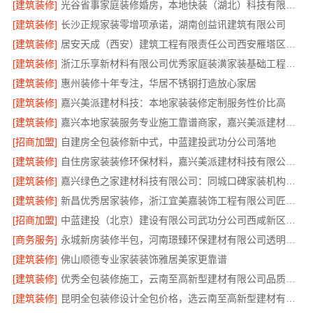
[建筑装修]
光谷省事家庭装修婚房，本地快装（湖北）科技有限公司环保材料环保入住
[建筑装修]
长沙正规家装零增项承诺，湖南创益讯建筑有限公司
[建筑装修]
居安天成（西安）建筑工程有限责任公司西安雁塔区一站式家装设计刚需房售后完善
[建筑装修]
浙江乐享新材料有限公司优秀家庭装潢家装基础工程施工案例
[建筑装修]
惠州装修十年专注，华居不锈钢打造放心家居
[建筑装修]
嘉兴美派建材科技：本地家装装修定制服务性价比高
[建筑装修]
嘉兴本地家装服务专业施工靠谱商家，嘉兴美派建材科技有限公司自有班组
[招商加盟]
自建房全包装修新中式，中蓝建投武功分公司落地
[建筑装修]
自住房家装装修环保材料，嘉兴美派建材科技有限公司绿色建材优选
[建筑装修]
嘉兴绿色之家建材科技有限公司：同城口碑家装机构实惠
[建筑装修]
新昌优秀居家装修，浙江宜美嘉装饰工程有限公司匠心造
[招商加盟]
中蓝建投（北京）建设有限公司武功分公司西咸新区全包装修报价
[商务服务]
永城新房装修半包，河南璟臻环保建材有限公司透明省心
[建筑装修]
佛山顺德专业家装装饰雅居美家更靠谱
[建筑装修]
优秀全包装修施工，云南至高新型建材有限公司品质保证
[建筑装修]
昆明全包装修设计全包价格，选云南至高新型建材有限公司