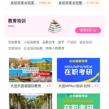
金铝世家全铝家居：安全环保有保障
金铝世家全铝整装：轻奢风格任您选
￥666.48
￥757.39
教育培训
查看全部
学前教育
小初高教育
高教自考
留学
IT培训
语言培训
文体培训
企业培训拓展
特殊人群教育
大连外国语国际教育学院航空职教学校地址欢迎咨询
大连MPAcc培训-社科赛斯会计专硕考研五位一体循环教学
￥0
￥0