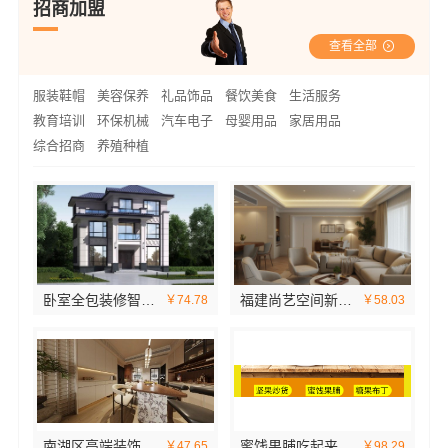
招商加盟
查看全部
服装鞋帽
美容保养
礼品饰品
餐饮美食
生活服务
教育培训
环保机械
汽车电子
母婴用品
家居用品
综合招商
养殖种植
卧室全包装修智能家居，中蓝建投武功分公司设计施工
福建尚艺空间新材料科技有限公司，泉州家装价格透明明细
￥74.78
￥58.03
南湖区高端装饰怎么样，嘉兴锦居装饰材料有限公司品质如何
蜜饯果脯吃起来好吃吗
￥47.65
￥98.29