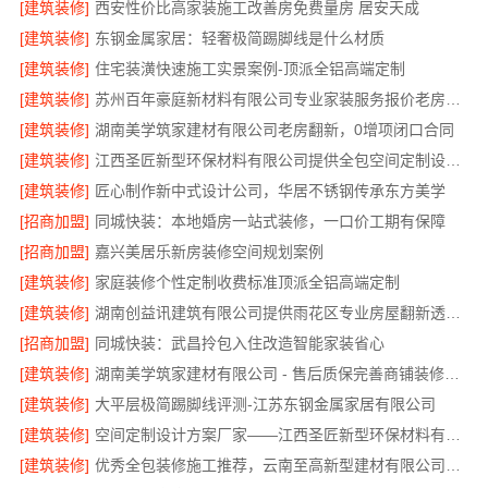
[建筑装修]
西安性价比高家装施工改善房免费量房 居安天成
[建筑装修]
东钢金属家居：轻奢极简踢脚线是什么材质
[建筑装修]
住宅装潢快速施工实景案例-顶派全铝高端定制
[建筑装修]
苏州百年豪庭新材料有限公司专业家装服务报价老房翻新
[建筑装修]
湖南美学筑家建材有限公司老房翻新，0增项闭口合同
[建筑装修]
江西圣匠新型环保材料有限公司提供全包空间定制设计方案
[建筑装修]
匠心制作新中式设计公司，华居不锈钢传承东方美学
[招商加盟]
同城快装：本地婚房一站式装修，一口价工期有保障
[招商加盟]
嘉兴美居乐新房装修空间规划案例
[建筑装修]
家庭装修个性定制收费标准顶派全铝高端定制
[建筑装修]
湖南创益讯建筑有限公司提供雨花区专业房屋翻新透明化施工
[招商加盟]
同城快装：武昌拎包入住改造智能家装省心
[建筑装修]
湖南美学筑家建材有限公司 - 售后质保完善商铺装修值得信赖
[建筑装修]
大平层极简踢脚线评测-江苏东钢金属家居有限公司
[建筑装修]
空间定制设计方案厂家——江西圣匠新型环保材料有限公司
[建筑装修]
优秀全包装修施工推荐，云南至高新型建材有限公司质量保障