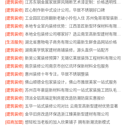
[建筑装修]
江苏东钢金属家居屏风隔断艺术漆定制：价格透明性价比优
[建筑装修]
匠心制作新中式设计公司，华居不锈钢好口碑
[建筑装修]
工业园区旧房翻新老破小拎包入住 苏州兔哥哥智装新材料有限公司
[建筑装修]
本地专业室内装修优势：江西圣匠新型环保材料有限公司的定制化服务
[建筑装修]
本地全包装修公司哪家好？选云南至高新型建材有限公司
[生活服务]
湖北省惠物电子商务有限公司最新生鲜食品网站价格
[建筑装修]
湖南美学筑家建材商铺装修，源头直供一站配齐
[建筑装修]
新吴公寓装修预算？无锡亿莱居装饰工程材料有限公司
[建筑装修]
南京装修公司南京市创亿讯环保新材料全包服务
[建筑装修]
惠州装修十年专注，华居不锈钢整装
[建筑装修]
佛山顺德全包家装设计，佛山市雅居美家一站式服务
[建筑装修]
苏州百年豪庭新材料有限公司一站式家装施工团队毛坯房
[建筑装修]
顶派全铝高端定制房屋改造防潮防腐实惠报价
[建筑装修]
五华一站式装修公司对比 云南至高新型建材优势显著
[建筑装修]
金华旧房改造环保选浙江臻美新型建材有限公司
[招商加盟]
想轻松当老板的加入欣果铺子 拥有新潮流新模式